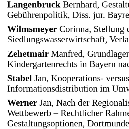
Langenbruck
Bernhard
, Gestal
Gebührenpolitik, Diss. jur. Bayr
Wilmsmeyer
Corinna
, Stellung
Siedlungswasserwirtschaft, Verla
Zehetmair
Manfred
, Grundlage
Kindergartenrechts in Bayern nac
Stabel
Jan
, Kooperations- versu
Informationsdistribution im Umw
Werner
Jan
, Nach der Regional
Wettbewerb – Rechtlicher Rahme
Gestaltungsoptionen, Dortmunder