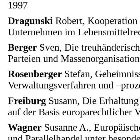
1997
Dragunski
Robert
, Kooperation
Unternehmen im Lebensmittelrec
Berger
Sven
, Die treuhänderisc
Parteien und Massenorganisatio
Rosenberger
Stefan
, Geheimniss
Verwaltungsverfahren und –proze
Freiburg
Susann
, Die Erhaltung
auf der Basis europarechtlicher 
Wagner
Susanne A.,
Europäische
und Parallelhandel unter besond