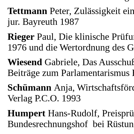
Tettmann
Peter
, Zulässigkeit e
jur. Bayreuth 1987
Rieger
Paul
, Die klinische Prüf
1976 und die Wertordnung des Gr
Wiesend
Gabriele
, Das Ausschu
Beiträge zum Parlamentarismus 
Schümann
Anja
, Wirtschaftsfö
Verlag P.C.O. 1993
Humpert
Hans-Rudolf
, Preispr
Bundesrechnungshof
bei Rüstu